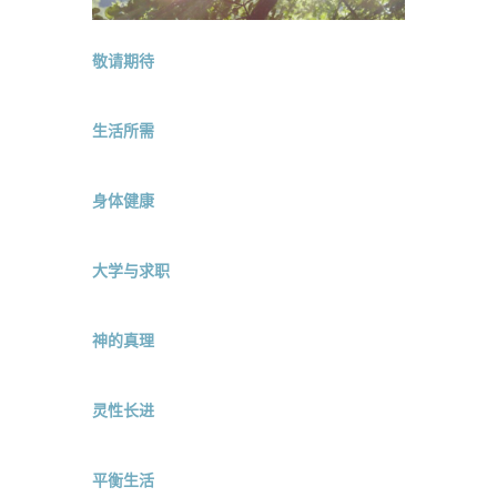
敬请期待
生活所需
身体健康
大学与求职
神的真理
灵性长进
平衡生活