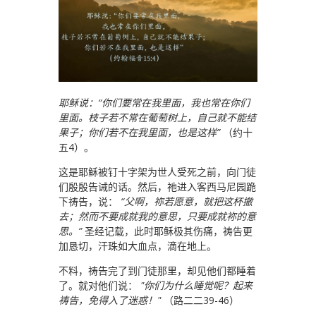
耶稣说：“你们要常在我里面，我也常在你们
里面。枝子若不常在葡萄树上，自己就不能结
果子；你们若不在我里面，也是这样”
（约十
五4）。
这是耶稣被钉十字架为世人受死之前，向门徒
们殷殷告诫的话。然后，祂进入客西马尼园跪
下祷告，说：
“父啊，祢若愿意，就把这杯撤
去；然而不要成就我的意思，只要成就祢的意
思。”
圣经记载，此时耶稣极其伤痛，祷告更
加恳切，汗珠如大血点，滴在地上。
不料，祷告完了到门徒那里，却见他们都睡着
了。就对他们说：
"你们为什么睡觉呢？起来
祷告，免得入了迷惑！"
（路二二39-46）