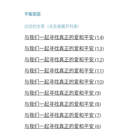
平衡家庭
过往的文章（点击我展开列表）
与我们一起寻找真正的爱和平安 (14)
与我们一起寻找真正的爱和平安 (13)
与我们一起寻找真正的爱和平安 (12)
与我们一起寻找真正的爱和平安 (11)
与我们一起寻找真正的爱和平安 (10)
与我们一起寻找真正的爱和平安 (9)
与我们一起寻找真正的爱和平安 (8)
与我们一起寻找真正的爱和平安 (7)
与我们一起寻找真正的爱和平安 (6)