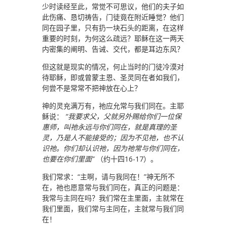
少时读经至此，常觉不可思议，他们的夫子如
此伤痛、恳切祷告，门徒竟在附近睡觉？他们
同在园子里，只有扔一块石头的距离，在这样
重要的时刻，为何这么疏远？耶稣在这一两天
内密集的阐明、告诫、交代，都是耳边东风？
但这就是现实的情况，何止当时的门徒冷漠对
待耶稣，即或曾蒙主恩、圣灵同在者如我们，
何尝不是常常不把神放在心上？
神的灵充满万有，祂应允常与我们同在。主耶
稣说：
“我要求父，父就另外赐给你们一位保
惠师，叫祂永远与你们同在，就是真理的圣
灵，乃是人不能接受的；因为不见祂，也不认
识祂。你们却认识祂，因为祂常与你们同在，
也要在你们里面”
（约十四16-17）。
我们常求：“主啊，请与我同在！”神无所不
在，祂也愿意常与我们同在，真正的问题是：
我常与主同在吗？我们常在主里面，主就常在
我们里面，我们常与主同在，主就常与我们同
在！