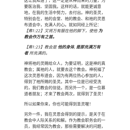
这让我知道了，这一定是从神而来的力量，为
要医治我、坚固我。这样的话，就能更诚意
地，在我的生活中努力，去付出。神的圣灵，
特别会在，祂的会堂、祂的教会、和祂的灵恩
布道会中，充满人的心。就如同经上所记：
【弗1:22】又将万有服在他的脚下，使他
为
教会作万有之首。
【弗1:23】教会是
他的身体
,
是那充满万有
者
所充满的。
神将祂的灵赐给众人，为要证明，这是神的真
教会；属祂的人，就要去这个教会。神祝福了
这次灵恩布道会，因为有两位热心参加的人，
得到了祂所赐的圣灵。其中一位是已经受洗
的，我们教会的信徒。而另外一个，是一位慕
道者朋友；才来了教会两次，就得到了圣灵！
所以如果你来，你也可能得到圣灵喔！
另外一件，我在灵恩会得到的提示，是关于在
教会中人际关系的和解。作为教会职务会的一
员，我经常因为教会，那些需要解决的问题，