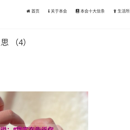
首页
关于本会
本会十大信条
生活所
反思 （4）