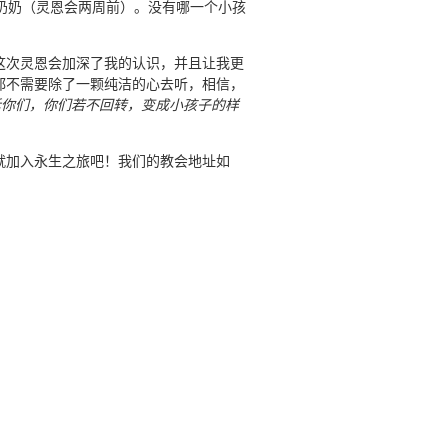
奶奶（灵恩会两周前）。没有哪一个小孩
这次灵恩会加深了我的认识，并且让我更
都不需要除了一颗纯洁的心去听，相信，
诉你们，你们若不回转，变成小孩子的样
就加入永生之旅吧！我们的教会地址如