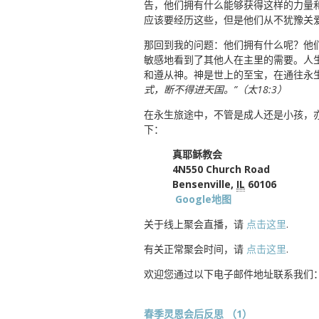
告，他们拥有什么能够获得这样的力量
应该要经历这些，但是他们从不犹豫关
那回到我的问题：他们拥有什么呢？他
敏感地看到了其他人在主里的需要。人
和遵从神。神是世上的至宝，在通往永
式，断不得进天国。”（太18:3）
在永生旅途中，不管是成人还是小孩，
下：
真耶稣教会
4N550 Church Road
Bensenville,
IL
60106
Google地图
关于线上聚会直播，请
点击这里
.
有关正常聚会时间，请
点击这里
.
欢迎您通过以下电子邮件地址联系我们
春季灵恩会后反思 （1）