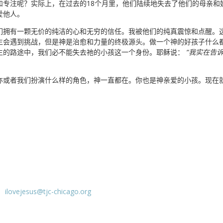
和专注呢？实际上，在过去的18个月里，他们陆续地失去了他们的母亲和
爱他人。
们拥有一颗无价的纯洁的心和无穷的信任。我被他们的纯真震惊和点醒。
生会遇到挑战，但是神是治愈和力量的终极源头。做一个神的好孩子什么
生的路途中，我们必不能失去祂的小孩这一个身份。耶稣说：
“我实在告
亦或者我们扮演什么样的角色，神一直都在。你也是神亲爱的小孩。现在
：
ilovejesus@tjc-chicago.org