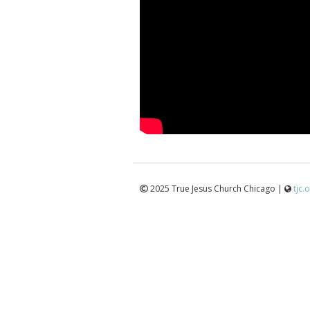
2025 True Jesus Church Chicago |
tjc.