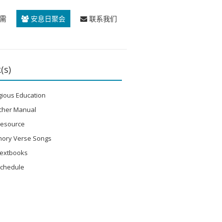
需
安息日聚会
联系我们
(s)
gious Education
cher Manual
Resource
ory Verse Songs
Textbooks
Schedule