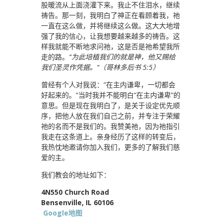
股暖流从上面浇灌下来。我止不住泪水，继续
祷告。那一刻，我明白了神正在看顾着我，祂
一直在这么做，并将继续这么做。这大大地增
强了我的信心，让我想要越来越多的祷告。这
样我就能不断地求问祂，这是否是祂希望我所
走的路。
“为此培植我们的就是神，他又赐给
我们圣灵作凭据。“（哥林多后书 5:5）
曾经有个人对我说：“在主内谦卑，一切都会
好起来的。“当时我并不能明白“在主内谦卑”的
意思。但是现在我明白了，是关于设定优先顺
序，把他人放在我们自己之前，并专注于荣耀
祂的名而不是我们的。我赞美祂，因为祂指引
我走在这条道上。亲身经历了这样的转变后，
我热忱地邀请你加入我们，更多的了解我们慈
爱的主。
我们教会的地址如下：
4N550 Church Road
Bensenville, IL 60106
Google地图