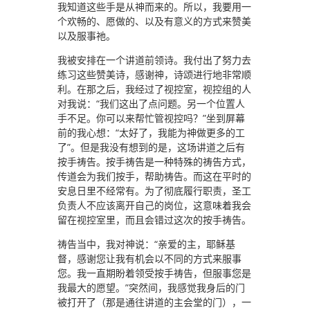
我知道这些手是从神而来的。所以，我要用一
个欢畅的、愿做的、以及有意义的方式来赞美
以及服事祂。
我被安排在一个讲道前领诗。我付出了努力去
练习这些赞美诗，感谢神，诗颂进行地非常顺
利。在那之后，我经过了视控室，视控组的人
对我说：“我们这出了点问题。另一个位置人
手不足。你可以来帮忙管视控吗？”坐到屏幕
前的我心想：“太好了，我能为神做更多的工
了”。但是我没有想到的是，这场讲道之后有
按手祷告。按手祷告是一种特殊的祷告方式，
传道会为我们按手，帮助祷告。而这在平时的
安息日里不经常有。为了彻底履行职责，圣工
负责人不应该离开自己的岗位，这意味着我会
留在视控室里，而且会错过这次的按手祷告。
祷告当中，我对神说：“亲爱的主，耶稣基
督，感谢您让我有机会以不同的方式来服事
您。我一直期盼着领受按手祷告，但服事您是
我最大的愿望。”突然间，我感觉我身后的门
被打开了（那是通往讲道的主会堂的门），一