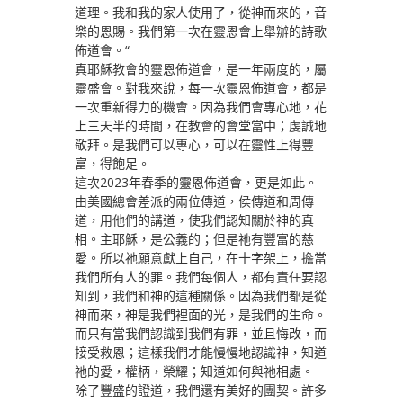
道理。我和我的家人使用了，從神而來的，音
樂的恩賜。我們第一次在靈恩會上舉辦的詩歌
佈道會。“
真耶穌教會的靈恩佈道會，是一年兩度的，屬
靈盛會。對我來說，每一次靈恩佈道會，都是
一次重新得力的機會。因為我們會專心地，花
上三天半的時間，在教會的會堂當中；虔誠地
敬拜。是我們可以專心，可以在靈性上得豐
富，得飽足。
這次2023年春季的靈恩佈道會，更是如此。
由美國總會差派的兩位傳道，侯傳道和周傳
道，用他們的講道，使我們認知關於神的真
相。主耶穌，是公義的；但是祂有豐富的慈
愛。所以祂願意獻上自己，在十字架上，擔當
我們所有人的罪。我們每個人，都有責任要認
知到，我們和神的這種關係。因為我們都是從
神而來，神是我們裡面的光，是我們的生命。
而只有當我們認識到我們有罪，並且悔改，而
接受救恩；這樣我們才能慢慢地認識神，知道
祂的愛，權柄，榮耀；知道如何與祂相處。
除了豐盛的證道，我們還有美好的團契。許多