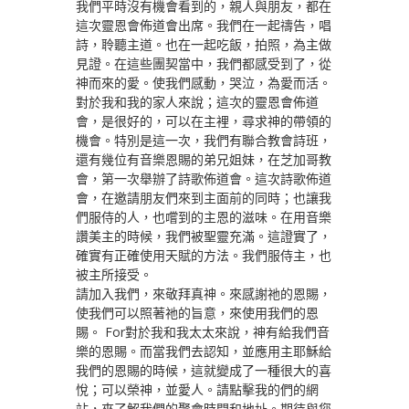
我們平時沒有機會看到的，親人與朋友，都在
這次靈恩會佈道會出席。我們在一起禱告，唱
詩，聆聽主道。也在一起吃飯，拍照，為主做
見證。在這些團契當中，我們都感受到了，從
神而來的愛。使我們感動，哭泣，為愛而活。
對於我和我的家人來說；這次的靈恩會佈道
會，是很好的，可以在主裡，尋求神的帶領的
機會。特別是這一次，我們有聯合教會詩班，
還有幾位有音樂恩賜的弟兄姐妹，在芝加哥教
會，第一次舉辦了詩歌佈道會。這次詩歌佈道
會，在邀請朋友們來到主面前的同時；也讓我
們服侍的人，也嚐到的主恩的滋味。在用音樂
讚美主的時候，我們被聖靈充滿。這證實了，
確實有正確使用天賦的方法。我們服侍主，也
被主所接受。
請加入我們，來敬拜真神。來感謝祂的恩賜，
使我們可以照著祂的旨意，來使用我們的恩
賜。 For對於我和我太太來說，神有給我們音
樂的恩賜。而當我們去認知，並應用主耶穌給
我們的恩賜的時候，這就變成了一種很大的喜
悅；可以榮神，並愛人。請點擊我的們的網
站，來了解我們的聚會時間和地址。期待與您