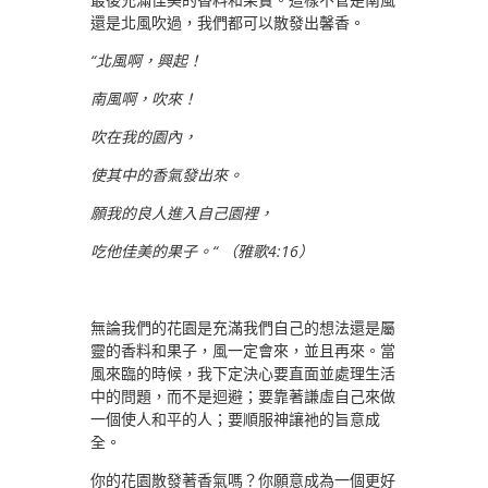
還是北風吹過，我們都可以散發出馨香。
“北風啊，興起！
南風啊，吹來！
吹在我的園內，
使其中的香氣發出來。
願我的良人進入自己園裡，
吃他佳美的果子。“ （雅歌4:16）
無論我們的花園是充滿我們自己的想法還是屬
靈的香料和果子，風一定會來，並且再來。當
風來臨的時候，我下定決心要直面並處理生活
中的問題，而不是迴避；要靠著謙虛自己來做
一個使人和平的人；要順服神讓祂的旨意成
全。
你的花園散發著香氣嗎？你願意成為一個更好