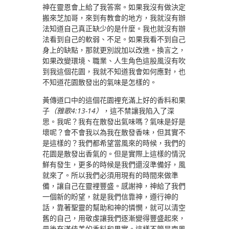
神在靈恩會上給了我答案。如果我沒有做決定
搬來芝加哥，來到有教會的地方，我就沒有辦
法知道自己真正缺少的是什麼。我也就沒有辦
法看到自己的軟弱、不足。如果我看不到自己
身上的缺點，那就更別說加以改進。換言之，
如果改變環境、職業、人生角色這股風沒有吹
到我這個花園，我就不知道我會如何應對，也
不知道花園散發出的氣味是怎樣的。
黃傳道口中的這個花園裡充滿上好的香料和果
子
（雅歌4:13-14）
，這不禁讓我陷入了深
思。我呢？我有在散發出氣味嗎？氣味是好是
壞呢？會不會我以為我在散發香味，但其實不
是這樣的？我們都希望當風來的時候，我們的
花園是散發出香氣的。但是實際上這樣的情況
鮮有發生，更多的時候是我們還沒準備好，風
就來了。所以我們必須用現有的時間來做準
備，讓自己在靈裡豐盛。感謝神，神給了我們
一個新的盼望，就是我們信靠神，遵行神的
話，靠著聖靈的幫助和神的憐憫，就可以清空
舊的自己，用敬虔讓我們逐漸變得豐盛起來，
最後充滿佳美的香料和果實。這樣不管是南風