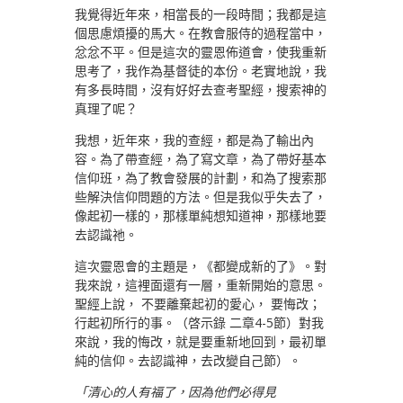
我覺得近年來，相當長的一段時間；我都是這
個思慮煩擾的馬大。在教會服侍的過程當中，
忿忿不平。但是這次的靈恩佈道會，使我重新
思考了，我作為基督徒的本份。老實地說，我
有多長時間，沒有好好去查考聖經，搜索神的
真理了呢？
我想，近年來，我的查經，都是為了輸出內
容。為了帶查經，為了寫文章，為了帶好基本
信仰班，為了教會發展的計劃，和為了搜索那
些解決信仰問題的方法。但是我似乎失去了，
像起初一樣的，那樣單純想知道神，那樣地要
去認識祂。
這次靈恩會的主題是，《都變成新的了》。對
我來說，這裡面還有一層，重新開始的意思。
聖經上說， 不要離棄起初的愛心， 要悔改；
行起初所行的事。（啓示錄 二章4-5節）對我
來說，我的悔改，就是要重新地回到，最初單
純的信仰。去認識神，去改變自己節）。
「清心的人有福了，因為他們必得見