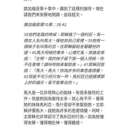
路加福音第十章中，講到了這樣的服侍。現在
請我們來安靜地閱讀，這段經文。
路加福音第10章：38-42
38他們走路的時候，耶穌進了一個村莊。有一
個女人名叫馬大，接他到自己家裡。39她有一
個妹子名叫馬利亞，在耶穌腳前坐著聽他的
道。40馬大伺候的事多，心裡忙亂，就進前來
說：「主啊，我的妹子留下我一個人伺候，你
不在意嗎？請吩咐她來幫助我。」41耶穌回答
說：「馬大，馬大！你為許多的事思慮煩擾，
42但是不可少的只有一件，馬利亞已經選擇那
上好的福分，是不能奪去的。」
馬大是一位非常熱心的姐妹，有很多服侍的工
作。但是她因為服侍太多，就心有不平，覺得
她的妹妹馬利亞，為什麼卻不來幫助她。主耶
穌評價馬大，說她為許多的思慮煩擾。同時，
主耶穌也非常認可了馬利亞的行為。因為她懂
得安靜、懂得親近神、懂得聽道。