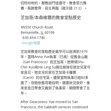
切所吩咐的，都教訓門徒遵守，教會努力豫
備，裝飾整齊，迎主再臨（啟示錄 21:2）。
芝加哥/本森維爾的教會堂點歷史
4N550 Church Road
Bensenville,
IL
60106
630-694-1740
Google地圖
芝加哥教會的堂點歷史最早可以追溯到1979
年，當時Anna Yue執事（已故）從舊金山搬
（San Francisco）到芝加哥。她帶領Shu-
Chin Kuo和He-Ling Su兩位姐妹在她女兒家守
安息日，她女兒的家在芝加哥卡羅爾
（Carol）的住宅區。儘管當時執事已經80多
歲了，但她依舊耳聰目明，健康狀況良好。後
來安息日聚會又搬到了執事家，期間聚會了五
年。
After Deaconess Yue moved to San
Francisco, the Sabbath services continued