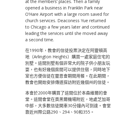
at the members’ places. Then a family
opened a business in Franklin Park near
O’Hare Airport with a large room saved for
church services. Deaconess Yue returned
to Chicago a few years later and continued
leading the services until she moved away
a second time.
在1990年，教會的信徒投票決定在阿靈頓高
地（Arlington Heights）購買一處家庭住宅的
別墅。這間別墅有個非常大的院子供小朋友玩
耍，也有好幾個房間可以提供住宿，同時地下
室也方便信徒在靈恩會期間用餐。在此期間，
教會也開始安排傳道探訪附近幾個州的信徒。
本會於2000年購買了這間位於本森維爾的會
堂。這間會堂在奧黑爾機場附近，地處芝加哥
中部，大多數信徒開車30分鐘內可到達。會堂
靠近州際公路290、294、90和355。