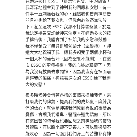
通過這次在 ESSC （靈恩佈道會）中的禱告，
我深深地體會到了神對我的回應和安慰。有一
件事一直刺痛著我的心，雖然我也曾向神禱告
並且神也給了我安慰，但我內心依然無法放
下，甚至這次 ESSC 我都不打算領聖餐，於是
我決定禱告交託給神來決定。在經過多次的按
手禱告後，我體會到了神給我的安慰和鼓勵，
我不僅領受了無酵餅和葡萄汁（聖餐禮），神
還大大地祝福了我，讓我多領受了兩個小杯和
一個大杯的葡萄汁（因為聖餐不能剩）。在這
次 ESSC 的聖餐禮後，我的心終於釋懷了，因
為我沒有放棄去求問神，因為我沒有在神面前
逃避我的傷痛，神藉著這次的 ESSC 給了我極
大的安慰！
很多時候神會借著各樣的事情來操練我們，來
打磨我們的脾氣、提高我們的成熟度、磨練我
們的信心，就像是神將我們感到喜悅的事變為
憂傷，會讓我們謙卑、警醒來避免驕傲。所以
在這困苦的時候我也要回想之前神給我的帶領
與體驗，可以膽小卻不要喪志、可以難過卻不
能灰心。因為一切臨到我們身上的苦難都有神