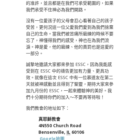
的准許，並且都是在我們可承受範圍的，如果
我們承受不住神必為我們開路。
沒有一位愛孩子的父母會忍心看著自己的孩子
受苦，更何況這一位父愛我們愛到為我們捨棄
自己的生命。當我們被苦痛所磨練的時候不要
忘了，神懂得我們的感受，神也在為我們流
淚。神是愛，他的磨練、他的責罰也是這愛的
一部分。
誠摯地邀請大家都來參加 ESSC，因為我能感
受到在 ESSC 中的禱告更加有力量、更具功
效。就像在這次 ESSC 中有一位慕道友在第二
天就被神感動並且得到了聖靈，期待大家來參
加九月份的 ESSC，一起來體驗神的美好。我
們十分期待你們的加入～不要再等待啦！
我們教會的地址如下：
真耶穌教會
4N550 Church Road
Bensenville,
IL
60106
Google地圖