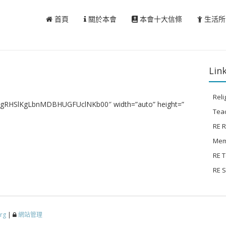
首頁
關於本會
本會十大信條
生活所
Link
Reli
0B6gRHSlKgLbnMDBHUGFUclNKb00″ width=”auto” height=”
Tea
RE 
Mem
RE 
RE 
org
|
網站管理