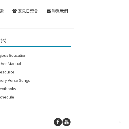
需
安息日聚會
聯繫我們
(s)
gious Education
cher Manual
Resource
ory Verse Songs
Textbooks
Schedule
↑