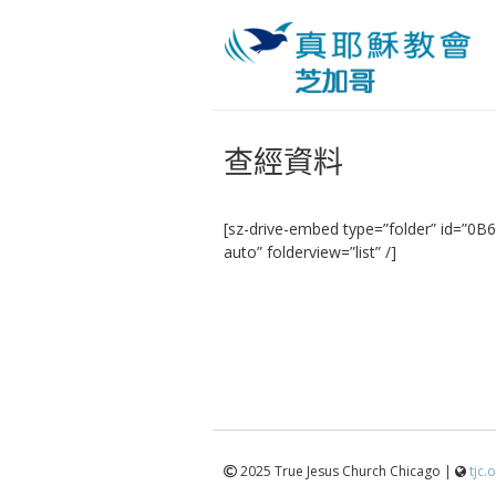
查經資料
[sz-drive-embed type=”folder” id=”
auto” folderview=”list” /]
2025 True Jesus Church Chicago |
tjc.