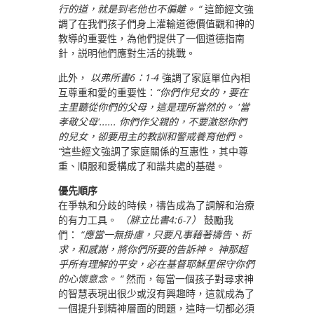
行的道，就是到老他也不偏離。 “
這節經文強
調了在我們孩子們身上灌輸道德價值觀和神的
教導的重要性，為他們提供了一個道德指南
針，説明他們應對生活的挑戰。
此外，
以弗所書6：1-4
強調了家庭單位內相
互尊重和愛的重要性：
“你們作兒女的，要在
主里聽從你們的父母，這是理所當然的。 '當
孝敬父母'...... 你們作父親的，不要激怒你們
的兒女，卻要用主的教訓和警戒養育他們。
“
這些經文強調了家庭關係的互惠性，其中尊
重、順服和愛構成了和諧共處的基礎。
優先順序
在爭執和分歧的時候，禱告成為了調解和治療
的有力工具。
（腓立比書4:6-7）
鼓勵我
們：
“應當一無掛慮，只要凡事藉著禱告、祈
求，和感謝，將你們所要的告訴神。 神那超
乎所有理解的平安，必在基督耶穌里保守你們
的心懷意念。 “
然而，每當一個孩子對尋求神
的智慧表現出很少或沒有興趣時，這就成為了
一個提升到精神層面的問題，這時一切都必須