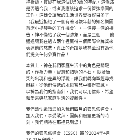
神祈禱，質疑在我這個快50歲的年紀，這條路
是否適合我，或者我應該追求一份管弦樂團的
工作，這樣會讓我的生活世界變得容易多了
（我最近拒絕了一個有著可觀年薪的知名樂團
首席小提琴手的工作機會）。一個接一個的禱
告，神不僅給了我一個跡象，而是三個——他
通過讓我在過去兩年裡贏得三個國際金牌獎來
表達他的慈悲，真正的奇蹟是我甚至沒有為他
們提交任何參賽作品！
本質上，神在我們家庭生活中的角色是關鍵
的，作為力量、智慧和指導的基石。 隨著衝
突的出現和差異的浮現，讓我們轉向聖經尋找
慰藉，從他們傳遞的永恆智慧中獲得靈感。
以神為我們的指南針，我們可以用信仰、希望
和愛來導航家庭生活的複雜性。
我們熱忱邀請您加入我們四月的靈恩佈道會。
加入我們，享受敬拜、團契和屬靈更新的時
刻。我們期待在那裡見到您！
我們的靈恩佈道會（ESSC）將於2024年4月
18-21日舉辦：