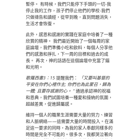
暫停。 有時候，我們只能停下手頭的一切-我
停止我的工作，孩子們停止他們的學校-我們
只做禱告和讀經，從早到晚，直到問題消失，
生活才會恢復。
此外，感恩和感謝的實踐在家庭中培養了一種
欣賞的精神。 我們最近開始了一個每周的家
庭論壇，我們準備小吃和飲料，每個人分享他
們的感激和掙扎，下一周的目標和過去的成
長。 再次，神的話語在這個論壇中充當了錨
和光明。
歌羅西書3：15
提醒我們：
「又要叫基督的
平安在你們心裡作主; 你們也為此蒙召，歸為
一體; 且要存感謝的心。 “
通過承認神的祝福
和恩典，我們試圖培養一種愛和接納的氛圍，
超越差異，促進歸屬感。
維持一個人的職業生涯需要大量的努力、練習
和人脈網絡——這需要大量的時間投入。在滿
足這一要求的同時，為我的家人奉獻同樣多的
時間是完全不可能的。很多次，我都哭泣著向