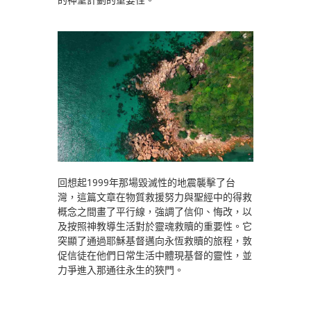
回想起1999年那場毀滅性的地震襲擊了台
灣，這篇文章在物質救援努力與聖經中的得救
概念之間畫了平行線，強調了信仰、悔改，以
及按照神教導生活對於靈魂救贖的重要性。它
突顯了通過耶穌基督邁向永恆救贖的旅程，敦
促信徒在他們日常生活中體現基督的靈性，並
力爭進入那通往永生的狹門。