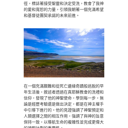
徑，標誌著接受聖靈和決定受洗，教會了我神
的愛和寬恕的力量，引領我朝著一個充滿希望
和基督徒團契承諾的未來前進。
在一個充滿艱難和從死亡邊緣奇蹟般逃脫的早
年生活後，敘述者透過在真耶穌教會的洗禮和
信仰，發現了他的神聖使命，學到每一步，無
論是經歷考驗還是做出決定，都是在神主權手
中引導下進行的。他的見證強調了神聖預定和
人類選擇之間的相互作用，強調了與神的旨意
保持一致，以導航生命的複雜性並完成更偉大
的神聖計劃的重要性。