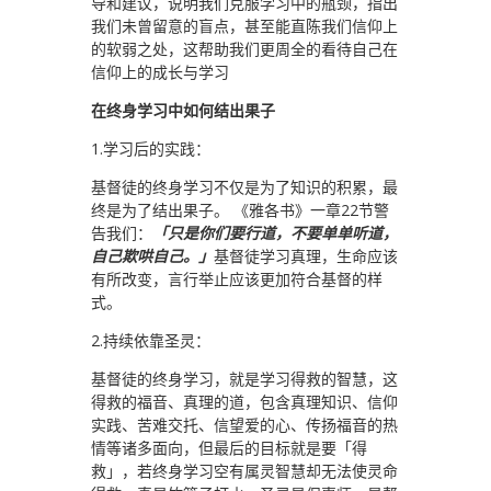
导和建议，说明我们克服学习中的瓶颈，指出
我们未曾留意的盲点，甚至能直陈我们信仰上
的软弱之处，这帮助我们更周全的看待自己在
信仰上的成长与学习
在终身学习中如何结出果子
1.学习后的实践：
基督徒的终身学习不仅是为了知识的积累，最
终是为了结出果子。 《雅各书》一章22节警
告我们：
「只是你们要行道，不要单单听道，
自己欺哄自己。」
基督徒学习真理，生命应该
有所改变，言行举止应该更加符合基督的样
式。
2.持续依靠圣灵：
基督徒的终身学习，就是学习得救的智慧，这
得救的福音、真理的道，包含真理知识、信仰
实践、苦难交托、信望爱的心、传扬福音的热
情等诸多面向，但最后的目标就是要「得
救」，若终身学习空有属灵智慧却无法使灵命