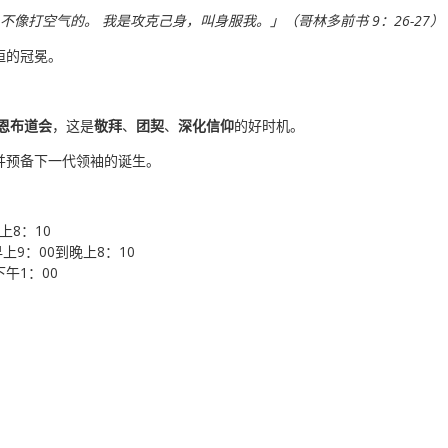
不像打空气的。 我是攻克己身，叫身服我。」（哥林多前书 9：26-27）
恒的冠冕。
灵恩布道会
，这是
敬拜
、
团契
、
深化信仰
的好时机。
并预备下一代领袖的诞生。
上8：10
早上9：00到晚上8：10
下午1：00