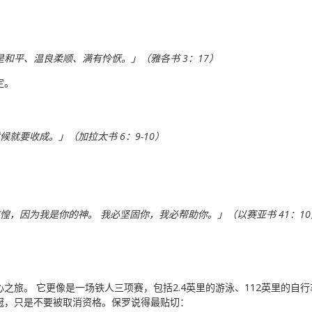
和平、温良柔顺、满有怜恹。」（雅各书 3：17）
定。
候就要收成。」（加拉太书 6：9-10）
惶，因为我是你的神。 我必坚固你，我必帮助你。」（以赛亚书 41：10
旅。 它更像是一场铁人三项赛，包括2.4英里的游泳、112英里的自行车
冠，只是不要被取消资格。保罗说得最贴切：