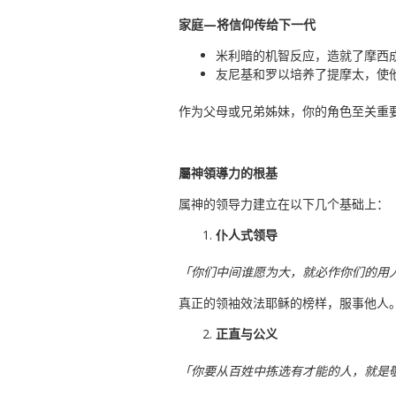
家庭—将信仰传给下一代
米利暗的机智反应，造就了摩西成为
友尼基和罗以培养了提摩太，使他
作为父母或兄弟姊妹，你的角色至关重
屬神領導力的根基
属神的领导力建立在以下几个基础上：
仆人式领导
「你们中间谁愿为大，就必作你们的用人。
真正的领袖效法耶稣的榜样，服事他人
正直与公义
「你要从百姓中拣选有才能的人，就是敬