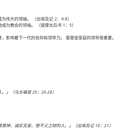
伟大的领袖。 （出埃及记 2：4-8）
成为教会的领袖。 （提摩太后书 1：5）
要，影响着下一代的信仰和领导力。 基督徒家庭的领导很重要。
」（马太福音 20：26-28）
。
畏神、诚实无妄、恨不义之财的人。」（出埃及记 18：21）