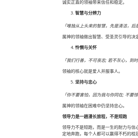
诚实正直的领袖带来信任和稳定。
智慧与分辨力
「唯独从上头来的智慧，先是清洁，后是
属神的领袖做出智慧、受圣灵引导的决
怜憫与关怀
「我们行善，不可丧志; 若不灰心，到时
领袖的核心就是爱人并服事人。
坚持与忠心
「你不要害怕，因为我与你同在; 不要惊
属神的领袖在困难中仍坚持忠心。
领导力是一趟漫长旅程，不是短跑
领导力不是短跑，而是一生的耐力与信心之
定地奔跑，每个人都可以赢得不朽的桂