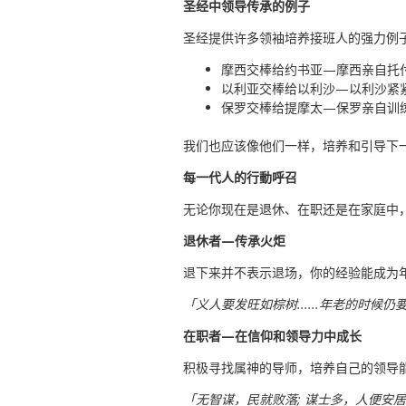
圣经中领导传承的例子
圣经提供许多领袖培养接班人的强力例
摩西交棒给约书亚—摩西亲自托付约
以利亚交棒给以利沙—以利沙紧紧
保罗交棒给提摩太—保罗亲自训练
我们也应该像他们一样，培养和引导下
每一代人的行動呼召
无论你现在是退休、在职还是在家庭中
退休者—传承火炬
退下来并不表示退场，你的经验能成为
「义人要发旺如棕树......年老的时候仍要
在职者—在信仰和领导力中成长
积极寻找属神的导师，培养自己的领导
「无智谋，民就败落; 谋士多，人便安居。