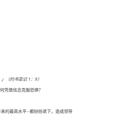
」（约书亚记 1：9）
如何凭借信念克服恐惧？
年来的最高水平--都纷纷退下，造成领导