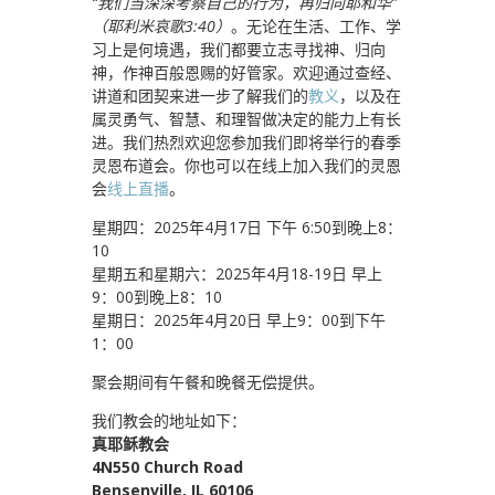
“我们当深深考察自己的行为，再归向耶和华”
（耶利米哀歌3:40）
。无论在生活、工作、学
习上是何境遇，我们都要立志寻找神、归向
神，作神百般恩赐的好管家。欢迎通过查经、
讲道和团契来进一步了解我们的
教义
，以及在
属灵勇气、智慧、和理智做决定的能力上有长
进。我们热烈欢迎您参加我们即将举行的春季
灵恩布道会。你也可以在线上加入我们的灵恩
会
线上直播
。
星期四：2025年4月17日 下午 6:50到晚上8：
10
星期五和星期六：2025年4月18-19日 早上
9：00到晚上8：10
星期日：2025年4月20日 早上9：00到下午
1：00
聚会期间有午餐和晚餐无偿提供。
我们教会的地址如下：
真耶稣教会
4N550 Church Road
Bensenville, IL 60106