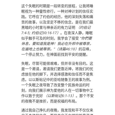
这个失眠的时期是一段转变的旅程，让我将睡
眠视为一种靈性修行，一种对神计划的信任实
践。它呼应了约伯的经历，他的深刻失落和痛
苦的故事，以及坚定不移的信念，是在我们最
黑暗的小时里与神亲近的有力证明
（约伯记
7:4-5; 约伯记30:16-17）
。在夜深人静，睡眠
似乎触手可及的时刻，我学会了接受
“你們要
休息，要知道我是神！我必在外邦中被尊崇，
在遍地上也被尊崇。”（诗篇46:10）
的召唤，
一个停止努力，在神面前找到平安的提醒。
失眠，尽管可能很艰难，但并非没有目的。这
是一个邀请，邀请我们更靠近神，将我们的忧
虑放在他的脚下，并选择感激和信任而不是焦
虑。以以斯帖记中的亚哈随鲁王的故事为例。
一个失眠之夜导致了改变整个民族命运的时
刻，向我们展示神为爱他的人在一切事物中工
作以致于完好
（以斯帖记6:1-13）
。那个不安
的夜晚不是挫折，而是祝福的布局。
通过我自己挣扎的夜晚，我发现和平不仅仅来