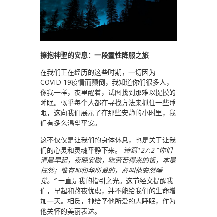
擁抱神聖的安息：一段靈性降服之旅
在我们正在经历的这些时期，一切因为
COVID-19疫情而颠倒，我知道你们很多人，
像我一样，夜里醒着，试图找到那难以捉摸的
睡眠。似乎每个人都在寻找方法来抓住一些睡
眠，这向我们展示了在那些安静的小时里，我
们有多么渴望平安。
这不仅仅是让我们的身体休息，也是关于让我
们的心灵和灵魂平静下来。
诗篇127:2
“你们
清晨早起，夜晚安歇，吃劳苦得来的饭，本是
枉然；惟有耶和华所爱的，必叫他安然睡
觉。”
一直是我的指引之光。这节经文提醒我
们，早起和熬夜忧虑，并不能给我们的生命增
加一天。相反，神给予他所爱的人睡眠，作为
他关怀的美丽表达。