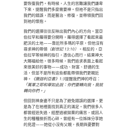
要恢復我們。有時候，人生的苦難讓我們謙卑
下來，提醒我們多麼需要神。但祂不是只指出
我們的錯誤，而是醫治、修復，並帶領我們回
到祂的懷抱。
我們的選擇往往反映出我們內心的方向。當亞
伯拉罕和羅得要分開時，羅得選擇了看起來最
肥沃的土地——靠近所多瑪的平原，但他沒有
尋求神的帶領
（創世記 13:10）
。相反的，亞
伯拉罕等候神的指引，憑信心而行，結果神大
大賜福給他。很多時候，我們追求表面上看起
來很美好的事物——成功、財富、舒適的生
活，但並不是所有這些都能帶領我們更親近
神。
《撒迦利亞書》1:3
提醒我們神的呼召：
「萬軍之耶和華如此說：你們要轉向我，我就
轉向你們。」
但回到神身邊不只是為了避免錯誤的選擇，更
是為了在祂裡面找到真正的滿足。我們很多人
都曾經迷失過，經歷過被拋棄的痛苦，或因人
生的種種挫折而心碎。曾經有一位姊妹分享她
的見證——她從小沒有父親，長期與憂鬱對