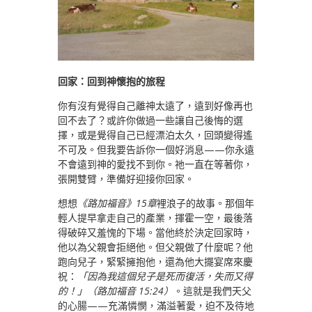
回家：回到神懷抱的旅程
你有沒有覺得自己離神太遠了，遠到好像再也
回不去了？或許你做過一些讓自己後悔的選
擇，或是覺得自己已經漂泊太久，回頭變得遙
不可及。但我要告訴你一個好消息——你永遠
不會遠到神的愛找不到你。祂一直在等著你，
張開雙臂，準備好迎接你回家。
想想
《路加福音》15章
裡浪子的故事。那個年
輕人提早拿走自己的產業，揮霍一空，最後落
得破碎又羞愧的下場。當他終於決定回家時，
他以為父親會拒絕他。但父親做了什麼呢？他
跑向兒子，緊緊擁抱他，還為他大擺宴席來慶
祝：
「因為我這個兒子是死而復活，失而又得
的！」（路加福音 15:24）
。這就是我們天父
的心腸——充滿憐憫，滿溢著愛，迫不及待地