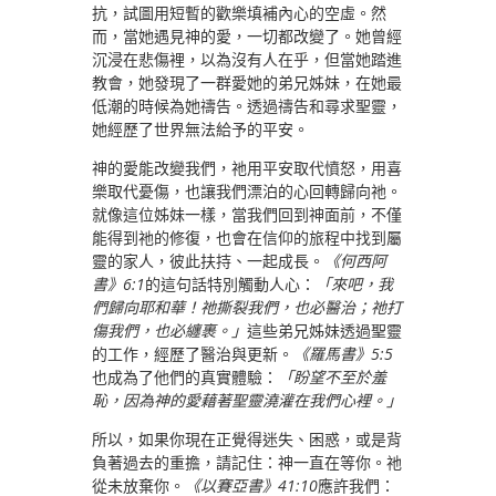
抗，試圖用短暫的歡樂填補內心的空虛。然
而，當她遇見神的愛，一切都改變了。她曾經
沉浸在悲傷裡，以為沒有人在乎，但當她踏進
教會，她發現了一群愛她的弟兄姊妹，在她最
低潮的時候為她禱告。透過禱告和尋求聖靈，
她經歷了世界無法給予的平安。
神的愛能改變我們，祂用平安取代憤怒，用喜
樂取代憂傷，也讓我們漂泊的心回轉歸向祂。
就像這位姊妹一樣，當我們回到神面前，不僅
能得到祂的修復，也會在信仰的旅程中找到屬
靈的家人，彼此扶持、一起成長。
《何西阿
書》6:1
的這句話特別觸動人心：
「來吧，我
們歸向耶和華！祂撕裂我們，也必醫治；祂打
傷我們，也必纏裹。」
這些弟兄姊妹透過聖靈
的工作，經歷了醫治與更新。
《羅馬書》5:5
也成為了他們的真實體驗：
「盼望不至於羞
恥，因為神的愛藉著聖靈澆灌在我們心裡。」
所以，如果你現在正覺得迷失、困惑，或是背
負著過去的重擔，請記住：神一直在等你。祂
從未放棄你。
《以賽亞書》41:10
應許我們：