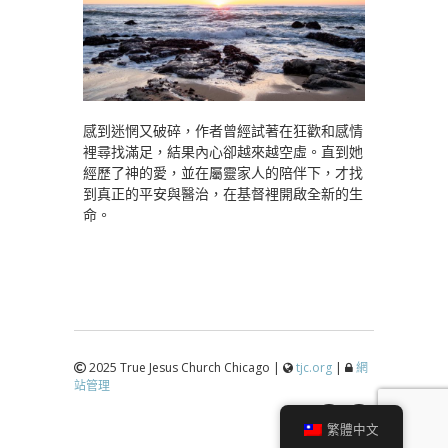
感到迷惘又破碎，作者曾經試著在狂歡和感情
裡尋找滿足，結果內心卻越來越空虛。直到她
經歷了神的愛，並在屬靈家人的陪伴下，才找
到真正的平安與醫治，在基督裡開啟全新的生
命。
2025 True Jesus Church Chicago |
tjc.org
|
網
站管理
↑
繁體中文